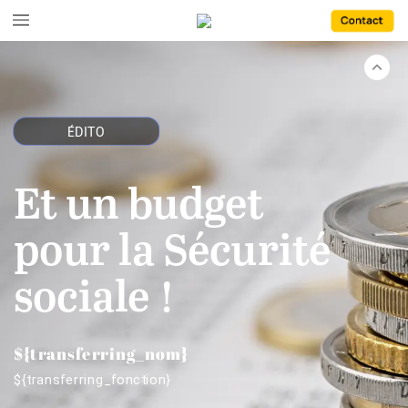
ÉDITO
Et
un
budget
pour
la
Sécurité
sociale !