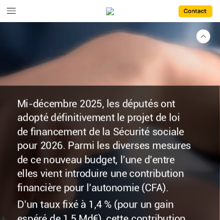
Mi-décembre 2025,
les
députés
ont
adopté
définitivement
le
projet
de
loi
de
financement
de
la
Sécurité
sociale
pour 2026.
Parmi
les
diverses
mesures
de
ce
nouveau
budget,
l’une
d’entre
elles
vient
introduire
une
contribution
financière
pour
l’autonomie (CFA).
D’un
taux
fixé
à
1,4 %
(pour
un
gain
espéré
de
1,5 Md€),
cette
contribution