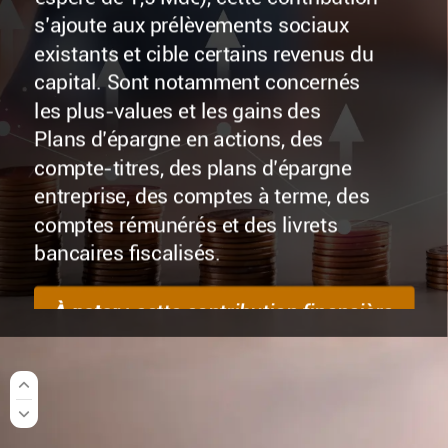
s’ajoute
aux
prélèvements
sociaux
existants
et
cible
certains
revenus
du
capital.
Sont
notamment
concernés
les
plus-values
et
les
gains
des
Plans
d’épargne
en
actions,
des
compte-titres,
des
plans
d’épargne
entreprise,
des
comptes
à
terme,
des
comptes
rémunérés
et
des
livrets
bancaires
fiscalisés.
À
noter
:
cette
contribution
financière
pour
l’autonomie
porte
ainsi
les
prélèvements
sociaux
sur
ces
produits
de 17,2
à
18,6 %.
Toutefois,
en
sont
exclus
les
revenus