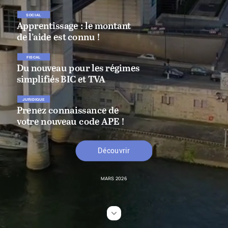
SOCIAL
Apprentissage
:
le
montant
de
l’aide
est
connu
!
FISCAL
Du
nouveau
pour
les
régimes
simplifiés
BIC
et
TVA
JURIDIQUE
Prenez
connaissance
de
votre
nouveau
code
APE !
Découvrir
MARS
2026