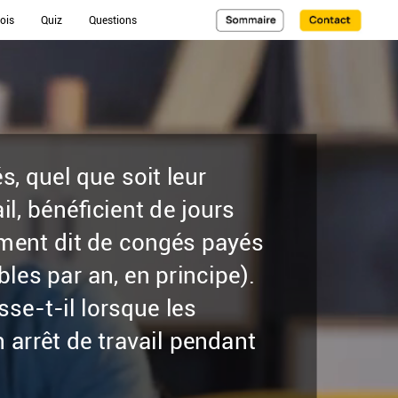
ois
Quiz
Questions
és,
quel
que
soit
leur
il,
bénéficient
de
jours
ment
dit
de
congés
payés
bles
par
an,
en
principe).
sse-t-il
lorsque
les
n
arrêt
de
travail
pendant