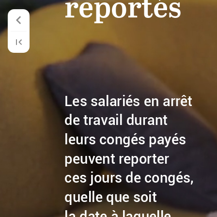
reportés
Les
salariés
en
arrêt
de
travail
durant
leurs
congés
payés
peuvent
reporter
ces
jours
de
congés,
quelle
que
soit
la
date
à
laquelle