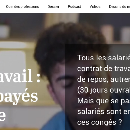
Coin des professions
Dossier
Podcast
Vidéos
Dessins du m
Tous
les
salari
contrat
de
trava
avail :
de
repos,
autre
(30 jours
ouvra
payés
Mais
que
se
pa
e
salariés
sont
e
ces
congés ?