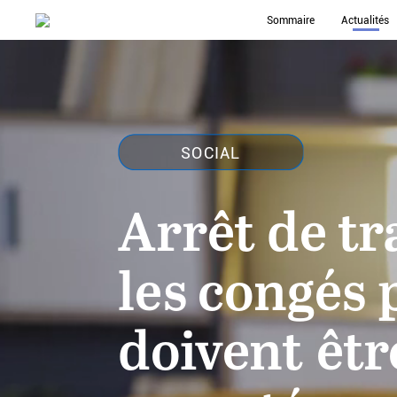
Sommaire
Actualités
SOCIAL
Arrêt
de
tr
les
congés
doivent
êtr