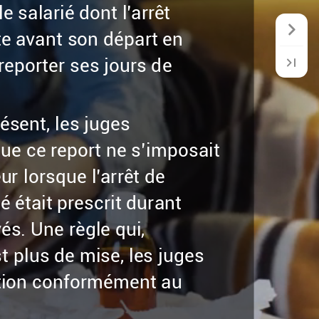
le
salarié
dont
l’arrêt
te
avant
son
départ
en
reporter
ses
jours
de
ésent,
les
juges
que
ce
report
ne
s’imposait
eur
lorsque
l’arrêt
de
ié
était
prescrit
durant
és.
Une
règle
qui,
st
plus
de
mise,
les
juges
tion
conformément
au