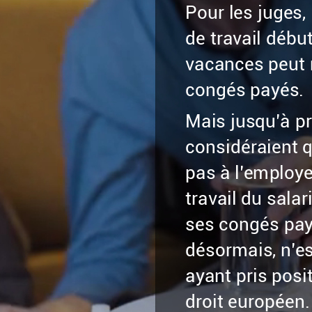
Pour
les
juges,
de
travail
débu
vacances
peut
congés
payés.
Mais
jusqu’à
pr
considéraient
pas
à
l’employ
travail
du
salar
ses
congés
pay
désormais,
n’e
ayant
pris
posi
droit
européen.