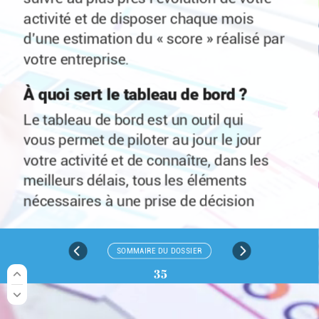
À
quoi
servent
les
comptes
activité
et
de
disposer
chaque
mois
prévisionnels ?
d’une
estimation
du
« score »
réalisé
par
votre
entreprise.
Le
principal
intérêt
du
prévisionnel
est
de
vous
permettre
de
simuler
votre
activité
À
quoi
sert
le
tableau
de
bord ?
du
point
de
vue
comptable
et
financier
Le
tableau
de
bord
est
un
outil
qui
pour
l’exercice
à
venir,
l’exercice 2026
vous
permet
de
piloter
au
jour
le
jour
en
l’occurrence,
en
fonction
de
votre
votre
activité
et
de
connaître,
dans
les
ressenti
du
moment
et
des
objectifs
que
meilleurs
délais,
tous
les
éléments
vous
vous
fixez,
notamment
en
termes
nécessaires
à
une
prise
de
décision
de
chiffre
d’affaires,
de
marge
et
de
efficace,
voire
à
un
changement
de
charges.
Ainsi,
vous
pourrez
comparer
en
cap
qui
s’imposerait.
Il
repose
sur
une
permanence,
durant
l’exercice 2026,
vos
SOMMAIRE
DU
DOSSIER
procédure
de
remontée
systématique
et
réalisations
avec
les
prévisions
à
l’aide
35
périodique
de
données
commerciales,
d’un
tableau
de
bord
mensuel
et,
en
fin
comptables
et
financières,
afin
de
mieux
d’exercice,
lorsque
vous
en
disposerez,