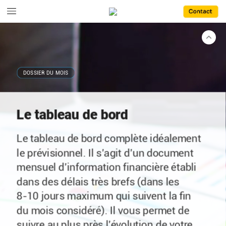
pour
optimiser
la
gestion
de
votre
entreprise
en 2026.
Les
comptes
prévisionnels
Les
comptes
prévisionnels
— on
DOSSIER
DU
MOIS
parle
de
« budget »
dans
les
grandes
entreprises
ou
de
« business
plan »
pour
les
créateurs —
sont
des
documents
Le
tableau
de
bord
comptables
qui
sont
établis
à
l’avance,
Le
tableau
de
bord
complète
idéalement
pour
les
exercices
à
venir
ou
pour
le
prévisionnel.
Il
s’agit
d’un
document
l’exercice
qui
va
débuter.
Ils
comprennent
mensuel
d’information
financière
établi
essentiellement
un
compte
de
résultat
dans
des
délais
très
brefs
(dans
les
prévisionnel,
accompagné,
le
cas
8-10 jours
maximum
qui
suivent
la
fin
échéant,
d’un
tableau
prévisionnel
du
mois
considéré).
Il
vous
permet
de
de
trésorerie.
suivre
au
plus
près
l’évolution
de
votre