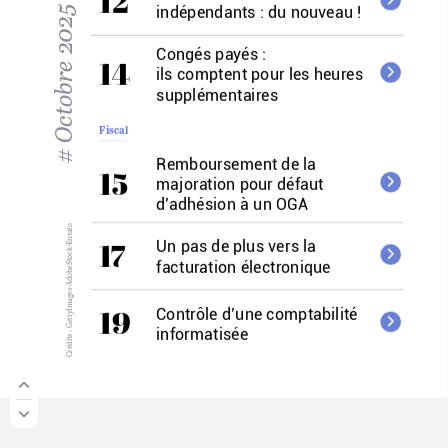
12
indépendants :
du
nouveau !
2025
Congés
payés :
Octobre
14
ils
comptent
pour
les
heures
supplémentaires
Fiscal
#
Remboursement
de
la
15
majoration
pour
défaut
d’adhésion
à
un
OGA
GettyImages-AdobeStock-Envato
Un
pas
de
plus
vers
la
17
facturation
électronique
Contrôle
d’une
comptabilité
1
9
informatisée
:
Crédits
Juridique
Changement
des
codes
APE
20
au
1
janvier 2027
er