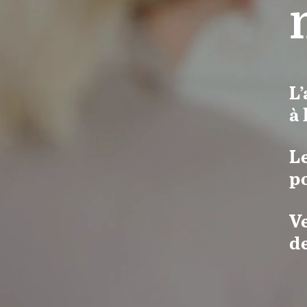
L
à
L
p
V
d