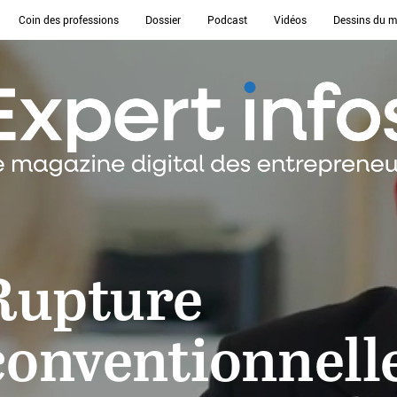
Coin des professions
Dossier
Podcast
Vidéos
Dessins du m
Rupture
conventionnell