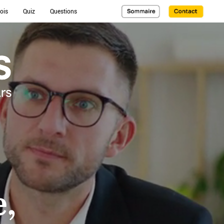
ois
Quiz
Questions
e,