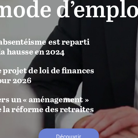
mode
d’emplo
’absentéisme
est
reparti
la
hausse
en
2024
e
projet
de
loi
de
finances
our
2026
ers
un
«
aménagement
»
e
la
réforme
des
retraites
Découvrir