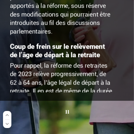
apportés
à
la
réforme,
sous
réserve
des
modifications
qui
pourraient
être
introduites
au
fil
des
discussions
parlementaires.
Coup
de
frein
sur
le
relèvement
de
l’âge
de
départ
à
la
retraite
Pour
rappel,
la
réforme
des
retraites
de 2023
relève
progressivement,
de
62 à
64 ans,
l’âge
légal
de
départ
à
la
retraite.
Il
en
est
de
même
de
la
durée
d’assurance
requise
pour
obtenir
une
pension
de
retraite
à
taux
plein
(50 %) :
11
celle-ci
est
progressivement
relevée
de
168 à
172 trimestres
(soit
43 ans).